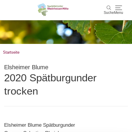
Suche
Menu
Rheinhessen Mitte
Suche
Aktiv & Natur
Startseite
Wein & Genuss
Elsheimer Blume
2020 Spätburgunder
Kultur & Events
trocken
Service & Unterkünfte
Karte
Karte
Rheinhessen Blog
Elsheimer Blume Spätburgunder