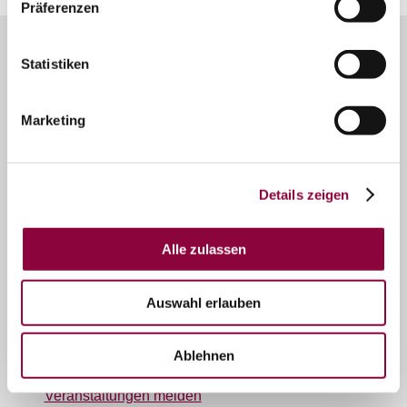
Präferenzen
Unser Servicekontakt:
Statistiken
Sie benötigen weitere Informationen? Wir helfen
Ihnen gerne weiter!
(0049) 06732 9519690
Marketing
Oder einfach per E-Mail
info@tourismusgmbh.de
Details zeigen
Über uns
Alle zulassen
Tourismus GmbH „Im Herzen Rheinhessens“
"Herzliches Rheinhessen" e.V.
Auswahl erlauben
Service
Öffnungszeiten
Ablehnen
Newsletter
Veranstaltungen melden