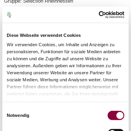
Gruppe: Selection Rheinhessen
Wein aus dem Premiumprogramm Selection
Rheinhessen
Diese Webseite verwendet Cookies
Wir verwenden Cookies, um Inhalte und Anzeigen zu
Analysewerte
Terroir
Zusatzinformationen
personalisieren, Funktionen für soziale Medien anbieten
zu können und die Zugriffe auf unsere Website zu
Kontakt
analysieren. Außerdem geben wir Informationen zu Ihrer
Verwendung unserer Website an unsere Partner für
soziale Medien, Werbung und Analysen weiter. Unsere
Partner führen diese Informationen möglicherweise mit
weiteren Daten zusammen, die Sie ihnen bereitgestellt
Alkoholgehalt: 13 %
haben oder die sie im Rahmen Ihrer Nutzung der Dienste
Säuregehalt: 5,9 g/l
gesammelt haben.
Einwilligungsauswahl
Notwendig