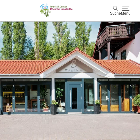
Suche
Menu
Rheinhessen Mitte
Suche
Aktiv & Natur
Wein & Genuss
Kultur & Events
Service & Unterkünfte
Karte
Karte
Rheinhessen Blog