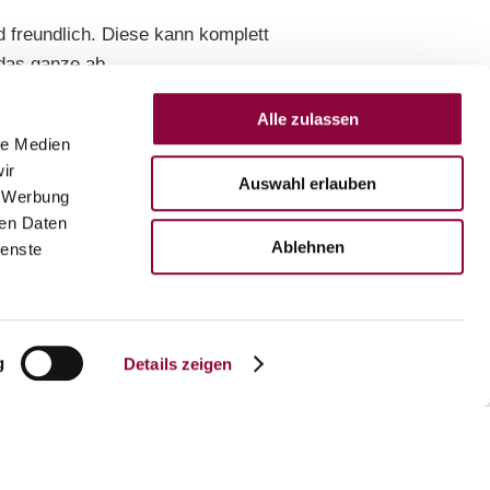
d freundlich. Diese kann komplett
 das ganze ab.
Alle zulassen
le Medien
Bilder anzeigen
Weniger Bilder anzeigen
ir
Auswahl erlauben
, Werbung
ren Daten
Ablehnen
ienste
g
Details zeigen