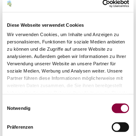
kostet 25,00€ pro Person incl. 4er Weinprobe.
Infos und Anmeldung bis Samstag, 12.12.2026 unter
0151-41272928 und angelika.friedrich@kwb-
Diese Webseite verwendet Cookies
rheinhessen.de.
Wir verwenden Cookies, um Inhalte und Anzeigen zu
personalisieren, Funktionen für soziale Medien anbieten
zu können und die Zugriffe auf unsere Website zu
analysieren. Außerdem geben wir Informationen zu Ihrer
Verwendung unserer Website an unsere Partner für
soziale Medien, Werbung und Analysen weiter. Unsere
Partner führen diese Informationen möglicherweise mit
weiteren Daten zusammen, die Sie ihnen bereitgestellt
haben oder die sie im Rahmen Ihrer Nutzung der Dienste
gesammelt haben.
Einwilligungsauswahl
Notwendig
Präferenzen