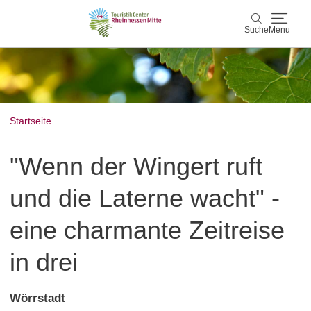
Suche
Menu
Rheinhessen Mitte
Suche
Aktiv & Natur
Startseite
Wein & Genuss
"Wenn der Wingert ruft
Kultur & Events
und die Laterne wacht" -
Service & Unterkünfte
eine charmante Zeitreise
in drei
Karte
Karte
Rheinhessen Blog
Wörrstadt