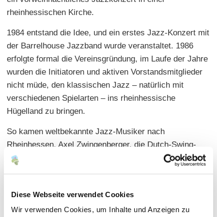
rheinhessischen Kirche.
1984 entstand die Idee, und ein erstes Jazz-Konzert mit
der Barrelhouse Jazzband wurde veranstaltet. 1986
erfolgte formal die Vereinsgründung, im Laufe der Jahre
wurden die Initiatoren und aktiven Vorstandsmitglieder
nicht müde, den klassischen Jazz – natürlich mit
verschiedenen Spielarten – ins rheinhessische
Hügelland zu bringen.
So kamen weltbekannte Jazz-Musiker nach
Rheinhessen. Axel Zwingenberger, die Dutch-Swing-
College Band, Chris Barber mit seiner Band, All-that-
Jazz und nicht zu vergessen die Frankfurter
Barrelhouse Jazzband, mit der sozusagen von Anfang
Diese Webseite verwendet Cookies
an eine erfolgreiche Symbiose besteht. Man hörte Dave
Brubeck, Klaus Doldinger, Martina Eisenreich, Emil
Wir verwenden Cookies, um Inhalte und Anzeigen zu