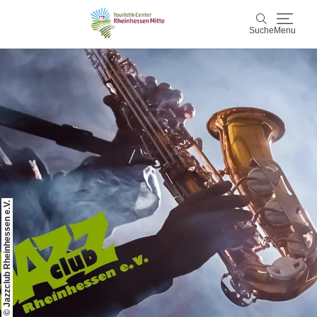
Suche
Menu
Rheinhessen Mitte
Suche
Aktiv & Natur
Wein & Genuss
Kultur & Events
© Jazzclub Rheinhessen e.V.
Service & Unterkünfte
Karte
Karte
Rheinhessen Blog