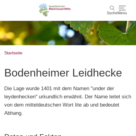
Suche
Menu
Rheinhessen Mitte
Suche
Aktiv & Natur
Startseite
Wein & Genuss
Bodenheimer Leidhecke
Kultur & Events
Die Lage wurde 1401 mit dem Namen "under der
Service & Unterkünfte
leydenhecken" urkundlich erwähnt. Der Name leitet sich
von dem mitteldeutschen Wort lite ab und bedeutet
Karte
Abhang.
Karte
Rheinhessen Blog