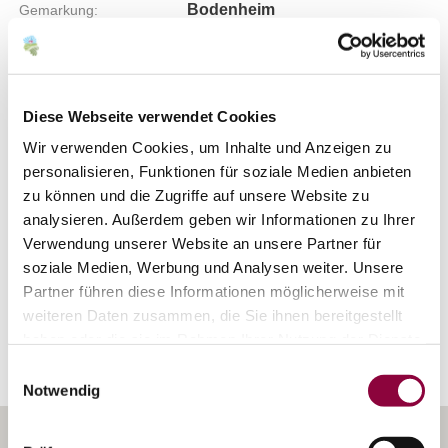
Bodenheim
Gemarkung:
Bodenarten
Diese Webseite verwendet Cookies
Wir verwenden Cookies, um Inhalte und Anzeigen zu
MERGEL/PARARENDZINA
personalisieren, Funktionen für soziale Medien anbieten
zu können und die Zugriffe auf unsere Website zu
MERGEL/PELOSOL
analysieren. Außerdem geben wir Informationen zu Ihrer
Verwendung unserer Website an unsere Partner für
soziale Medien, Werbung und Analysen weiter. Unsere
Partner führen diese Informationen möglicherweise mit
Erkunden Sie die Umgebung
weiteren Daten zusammen, die Sie ihnen bereitgestellt
haben oder die sie im Rahmen Ihrer Nutzung der Dienste
Weingüter
gesammelt haben.
Einwilligungsauswahl
Notwendig