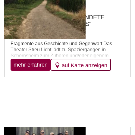
Schornsheim
Audiowalk: "DAS UNVOLLENDETE
TAGEBUCH EINES DORFES"
01.10.2026
Fragmente aus Geschichte und Gegenwart Das
Theater Streu Licht lädt zu Spaziergängen in
Schornsheim zum Zuhören und/oder eigenem
Erkunden ein. Teil 1 – Zeitreisen – Audiowalk –
mehr erfahren
auf Karte anzeigen
Zuhören an sieben Stationen Teil 2 – Erkundungen –
mein Schornsheim – spielerisches Entdecken einer
Ortschaft Teil 3 – Ins Gestern hören – Audiowalk –
Zuhören an…