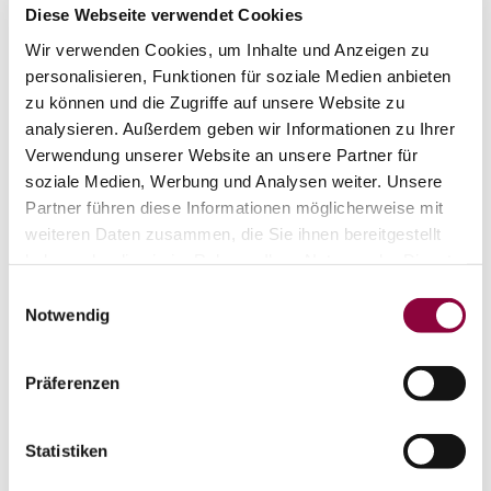
„Der feine Duft der Worte“ – Lesung mit
Diese Webseite verwendet Cookies
Jörg von den Steinen
Wir verwenden Cookies, um Inhalte und Anzeigen zu
23.08.2026 – 11:30 Uhr
personalisieren, Funktionen für soziale Medien anbieten
zu können und die Zugriffe auf unsere Website zu
Gereimtes und Vergeigtes - Man kann es auch so
analysieren. Außerdem geben wir Informationen zu Ihrer
sagen: Fröhliche wie auch ernste Worte, Sätze,
Reime und Gedanken wollen sich im gemütlichen
Verwendung unserer Website an unsere Partner für
Hof von Anette und Willi bei kleinen kulinarischen
soziale Medien, Werbung und Analysen weiter. Unsere
mehr erfahren
auf Karte anzeigen
Ergänzungen unbedingt Spielraum und Gehör
Partner führen diese Informationen möglicherweise mit
verschaffen. Ein Programm, bei dem sich Lyrisches
weiteren Daten zusammen, die Sie ihnen bereitgestellt
und Schwieriges begegnen und auch ein paar
haben oder die sie im Rahmen Ihrer Nutzung der Dienste
Überraschungen könnten sich dazu gesellen – naja,
nur dann natürlich, wenn…
gesammelt haben.
Einwilligungsauswahl
Notwendig
Präferenzen
Statistiken