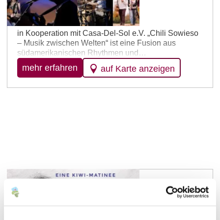
Welten“
22.08.2026 – 19:00 Uhr
in Kooperation mit Casa-Del-Sol e.V. „Chili Sowieso
– Musik zwischen Welten“ ist eine Fusion aus
südamerikanischen Rhythmen und
Singer/Songwriter-Pop in spanischer und deutscher
mehr erfahren
auf Karte anzeigen
Sprache. Die Köpfe der Band sind Isabel Jasse und
Dante Poligritte, zwei Liedermacher:innen, die aus
unterschiedlichen kulturellen Welten stammen –
Dante kommt aus Argentinien, Isabel aus
Deutschland. Aus den beiden Kulturen weben…
Klein-Winterheim