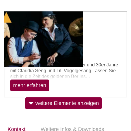
Klein-Winterheim
Klimper Wimper
14.11.2026 – 19:30 Uhr
Klimper Wimper – Schlager der 20er und 30er Jahre
mit Claudia Seng und Till Vogelgesang Lassen Sie
sich in die Zeit des goldenen Berlins
zurückversetzen! Claudia Seng singt überwiegend
mehr erfahren
deutsche Lieder der 20er und 30er Jahre und wird
dabei von Till Vogelgesang am Klavier begleitet.
Freuen Sie sich auf diese kabarettistische Zeitreise
weitere Elemente anzeigen
voller Witz und Charme mit berühmten Titeln der
Comedian Harmonists, Marlene Dietrich,…
Kontakt
Weitere Infos & Downloads