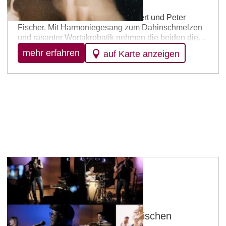
Mackefisch – das sind Lucie Mackert und Peter
Fischer. Mit Harmoniegesang zum Dahinschmelzen
und rasanter Wortakrobatik nehmen die beiden die
Gefühlslage unserer Gesellschaft ins Visier: lustig
mehr erfahren
auf Karte anzeigen
und albern, phantasievoll und poetisch, bissig und
gnadenlos. Dabei bedienen sie sich einer wüsten
Mischung an Instrumenten, von Piano über Banjo
und Gitarre bis hin zu elektronischen
Gameboysounds und selbstgebauten…
Klein-Winterheim
CHILI SOWIESO „Musik zwischen