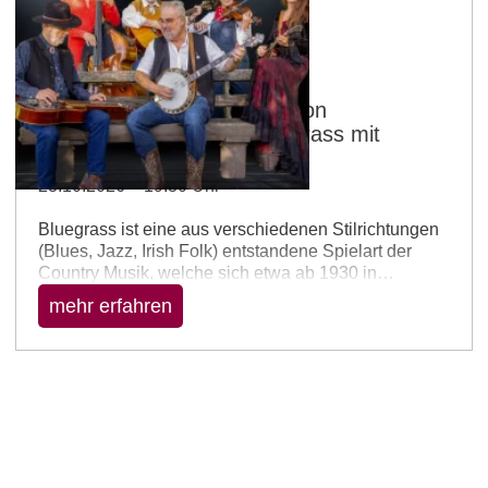
Klein-Winterheim
Country and Folk-Festival von
rheinhessenKULTur - Bluegrass mit
GRASS UNLIMITED
23.10.2026 – 19:30 Uhr
Bluegrass ist eine aus verschiedenen Stilrichtungen
(Blues, Jazz, Irish Folk) entstandene Spielart der
Country Musik, welche sich etwa ab 1930 in
Kentucky und Tennessee entwickelt hat. Die
mehr erfahren
Besonderheit liegt dabei auch in den Instrumenten,
welche beim Bluegrass zu Einsatz kommen: 5 String
Banjo, Mandoline, Dobro, Fiddle, Gitarre,
Kontrabass). Sie verbinden in ihrer mitreißenden
Musik die Elemente des traditionellen Bluegrass mit
anderen…