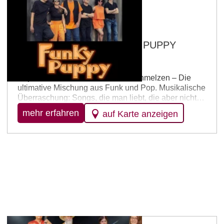
Klein-Winternheim
„Kerb im Ritz“ – mit FUNKY PUPPY
04.10.2026 – 17:00 Uhr
Pop trifft Groove – Musikstile verschmelzen – Die
ultimative Mischung aus Funk und Pop. Musikalische
Überraschung: Songs, die man liebt, die aber nicht
ständig im Radio rauf und runter dudeln. Jeder Gig
mehr erfahren
auf Karte anzeigen
wird zum „Ah, das kenn ich doch!“-Moment.
Bewegung garantiert: Funk & Pop im wilden Mix – du
hast keine Chance, stillzustehen! Dieser Beat ist
ansteckend! Weitere Infos unter: Programm aktuell…