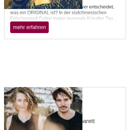
Was ist echt? Was ist falsch? Und wer entscheidet,
was ein ORIGINAL ist? In der südchinesischen
Fälscherstadt Dafen malen tausende Künstler Tag
und Nacht die Meisterwerke von van Gogh, Monet,
mehr erfahren
Rembrandt, Klimt und vielen anderen Ikonen der
Kunstgeschichte. Millionen Bilder jedes Jahr. Sie
werden rund um die Welt verkauft. Regisseur
Stanislaw Mucha wirft in seinem Dokumentarfilm
einen humorvollen und scharfen Blick auf Originale,
…
Wörrstadt
Mackefisch - Musik und Kabarett
21.08.2026 – 20:00 Uhr