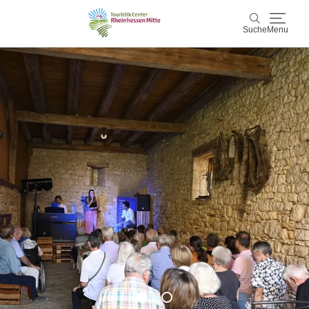
Suche
Menu
Rheinhessen Mitte
Suche
Aktiv & Natur
Wein & Genuss
Kultur & Events
Service & Unterkünfte
Karte
Karte
Rheinhessen Blog