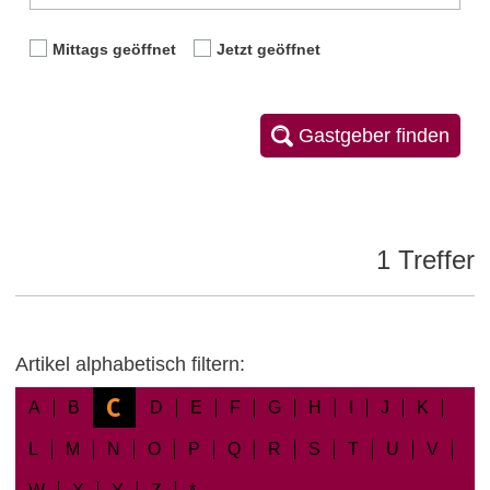
Mittags geöffnet
Jetzt geöffnet
Gastgeber finden
1 Treffer
Artikel alphabetisch filtern:
C
A
B
D
E
F
G
H
I
J
K
L
M
N
O
P
Q
R
S
T
U
V