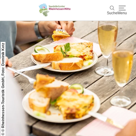
Suche
Menu
Rheinhessen Mitte
Suche
© © Rheinhessen-Touristik GmbH, Foto: Dominik Ketz
Aktiv & Natur
Wein & Genuss
Kultur & Events
Service & Unterkünfte
Karte
Karte
Rheinhessen Blog