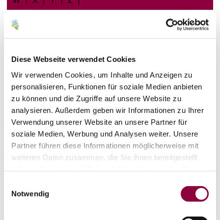
W
X
Y
Z
*
Diese Webseite verwendet Cookies
Wir verwenden Cookies, um Inhalte und Anzeigen zu
personalisieren, Funktionen für soziale Medien anbieten
zu können und die Zugriffe auf unsere Website zu
analysieren. Außerdem geben wir Informationen zu Ihrer
Verwendung unserer Website an unsere Partner für
soziale Medien, Werbung und Analysen weiter. Unsere
Nieder-Olm
Partner führen diese Informationen möglicherweise mit
Café Hanni's
weiteren Daten zusammen, die Sie ihnen bereitgestellt
haben oder die sie im Rahmen Ihrer Nutzung der Dienste
Ein gemütlicher Ort zum Abschalten mitten im Herzen
von Nieder-Olm. Freut euch auf hausgemachte
gesammelt haben.
Einwilligungsauswahl
Köstlichkeiten, erstklassigen Kaffee und ein liebevoll
Notwendig
gestaltetes Ambiente, das zum Verweilen einlädt. Ob
entspannter Kaffeegenuss mit Freunden oder die
Suche nach einem passenden Rahmen für eine