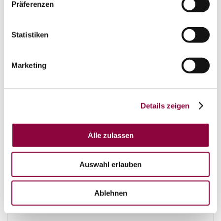
Präferenzen
besondere Feier – bei uns seid ihr genau richtig.
Entdeckt unsere abwechslungsreiche Auswahl an
süßen und herzhaften Speisen, lasst euch von
Statistiken
unserem herzlichen Team verwöhnen und genießt
unvergessliche…
mehr erfahren
auf Karte anzeigen
Marketing
Details zeigen
Kontakt
Alle zulassen
Auswahl erlauben
Ablehnen