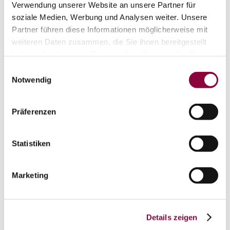
W
X
Y
Z
*
Verwendung unserer Website an unsere Partner für
soziale Medien, Werbung und Analysen weiter. Unsere
Partner führen diese Informationen möglicherweise mit
Es konnten leider keine Ergebnisse
weiteren Daten zusammen, die Sie ihnen bereitgestellt
passend zu Ihrer Suchanfrage
haben oder die sie im Rahmen Ihrer Nutzung der Dienste
gefunden werden.
gesammelt haben.
Einwilligungsauswahl
Notwendig
Kontakt
Präferenzen
Statistiken
Marketing
Details zeigen