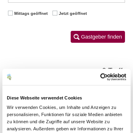
Mittags geöffnet
Jetzt geöffnet
Gastgeber finden
0 Treffer
Diese Webseite verwendet Cookies
Artikel alphabetisch filtern:
Wir verwenden Cookies, um Inhalte und Anzeigen zu
H
A
B
C
D
E
F
G
I
J
K
personalisieren, Funktionen für soziale Medien anbieten
zu können und die Zugriffe auf unsere Website zu
L
M
N
O
P
Q
R
S
T
U
V
analysieren. Außerdem geben wir Informationen zu Ihrer