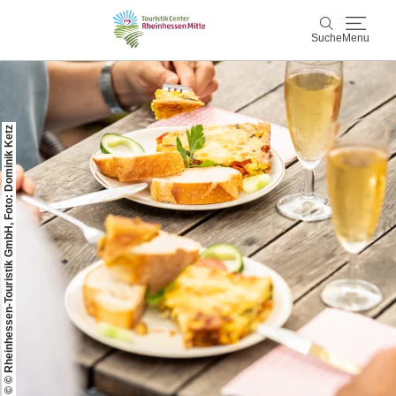
Suche
Menu
Rheinhessen Mitte
Suche
© © Rheinhessen-Touristik GmbH, Foto: Dominik Ketz
Aktiv & Natur
Wein & Genuss
Kultur & Events
Service & Unterkünfte
Karte
Karte
Rheinhessen Blog