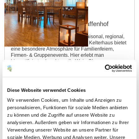
Saulheim
Gutsausschank Walldorf-Pfaffenhof
Betriebsart: Gutsschänke Küche: saisonal, regional,
vegetarisch, vegan Das historische Kelterhaus bietet
eine besondere Atmosphäre für Familienfeiern,
Firmen- & Gruppenevents. Hier erlebt man
biozertifizierte charaktervolle Wein-Charmeure zu
rheinhessischen Gerichte rund um den Wein –
Spätburgunder-Matjes, Fasstürchen voll
Rheinhessen, Wein-Kartoffeln, Suppentheater,
vegane Bowl, … | Barrierefrei. Warme Küche: siehe
Diese Webseite verwendet Cookies
Internetseite, wechselnde Tagesgerichte
Hauptgerichte: 10,00 - 30,00 Euro…
Wir verwenden Cookies, um Inhalte und Anzeigen zu
personalisieren, Funktionen für soziale Medien anbieten
mehr erfahren
auf Karte anzeigen
zu können und die Zugriffe auf unsere Website zu
analysieren. Außerdem geben wir Informationen zu Ihrer
Verwendung unserer Website an unsere Partner für
soziale Medien, Werbung und Analysen weiter. Unsere