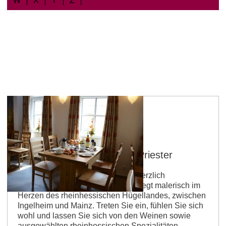
W
X
Y
Z
*
Jugenheim
Gutsausschank Weinhaus Priester
Das Weinhaus Priester heißt Sie herzlich
willkommen. Der Familienbetrieb liegt malerisch im
Herzen des rheinhessischen Hügellandes, zwischen
Ingelheim und Mainz. Treten Sie ein, fühlen Sie sich
wohl und lassen Sie sich von den Weinen sowie
ausgewählten rheinhessischen Spezialitäten