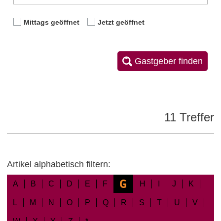
Mittags geöffnet
Jetzt geöffnet
Gastgeber finden
11 Treffer
Artikel alphabetisch filtern:
G
A
B
C
D
E
F
H
I
J
K
L
M
N
O
P
Q
R
S
T
U
V