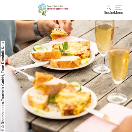
Suche
Menu
Rheinhessen Mitte
Suche
© © Rheinhessen-Touristik GmbH, Foto: Dominik Ketz
Aktiv & Natur
Wein & Genuss
Kultur & Events
Service & Unterkünfte
Karte
Karte
Rheinhessen Blog